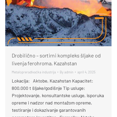
Drobilično – sortirni kompleks šljake od
livenja ferohroma, Kazahstan
Metaloprerađivačka industrija
By
admin
april 4, 2025
Lokacija: Aktobe, Kazahstan Kapacitet:
800.000 t šljake/godišnje Tip usluge:
Projektovanje, konsultantske usluge, isporuka
opreme i nadzor nad montažom opreme,
testiranje i dokazivanje garantovanih