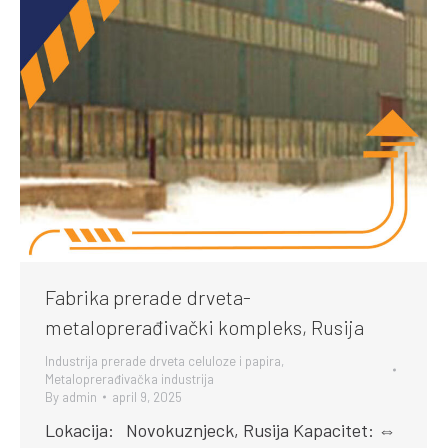
Fabrika prerade drveta-
metaloprerađivački kompleks, Rusija
Industrija prerade drveta celuloze i papira
,
Metaloprerađivačka industrija
By
admin
april 9, 2025
Lokacija: Novokuznjeck, Rusija Kapacitet: ⇔