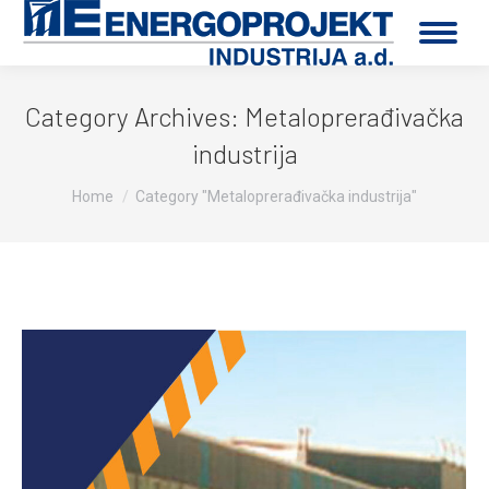
Category Archives:
Metaloprerađivačka
industrija
You are here:
Home
Category "Metaloprerađivačka industrija"