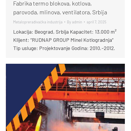
Fabrika termo blokova, kotlova,
parovoda, mlinova, ventilatora, Srbija
Metaloprerađivačka industrija
By
admin
april 7, 2025
Lokacija: Beograd, Srbija Kapacitet: 13.000 m²
Klijent: “RUDNAP GROUP Minel Kotlogradnja“
Tip usluge: Projektovanje Godina: 2010.-2012.