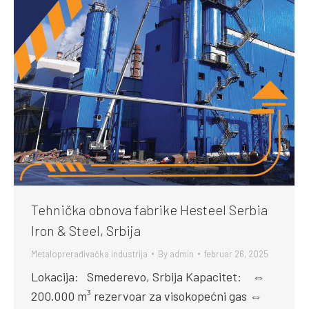
Tehnička obnova fabrike Hesteel Serbia
Iron & Steel, Srbija
Metaloprerađivačka industrija
By
admin
februar 26, 2025
Lokacija: Smederevo, Srbija Kapacitet: ⇔
200.000 m³ rezervoar za visokopećni gas ⇔